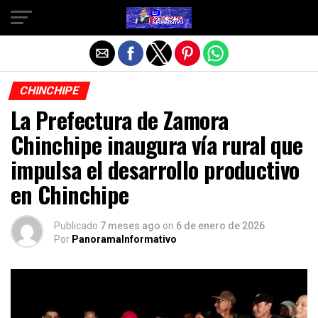
Salir de la versión móvil
CHINCHIPE
La Prefectura de Zamora
Chinchipe inaugura vía rural que
impulsa el desarrollo productivo
en Chinchipe
Publicado
7 meses ago
on
6 de enero de 2026
Por
PanoramaInformativo