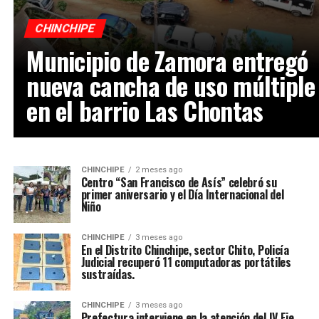
CHINCHIPE
Municipio de Zamora entregó
nueva cancha de uso múltiple
en el barrio Las Chontas
CHINCHIPE
2 meses ago
Centro “San Francisco de Asís” celebró su
primer aniversario y el Día Internacional del
Niño
CHINCHIPE
3 meses ago
En el Distrito Chinchipe, sector Chito, Policía
Judicial recuperó 11 computadoras portátiles
sustraídas.
CHINCHIPE
3 meses ago
Prefectura interviene en la atención del IV Eje