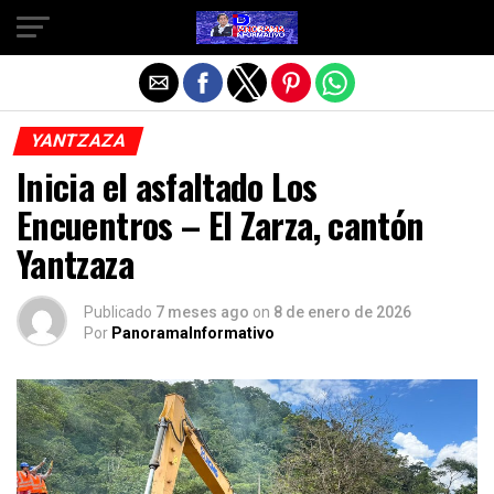
Salir de la versión móvil
YANTZAZA
Inicia el asfaltado Los
Encuentros – El Zarza, cantón
Yantzaza
Publicado
7 meses ago
on
8 de enero de 2026
Por
PanoramaInformativo