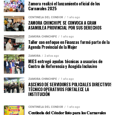
Zamora realizó el lanzamiento oficial de los
Carnavales 2025
CENTINELA DEL CÓNDOR
1 año ago
ZAMORA CHINCHIPE SE CONVOCA A GRAN
ASAMBLEA PROVINCIAL POR SUS DERECHOS
ZAMORA CHINCHIPE
1 año ago
Taller con enfoque en Finanzas formó parte de la
Agenda Provincial de la Mujer
ZAMORA
2 años ago
MIES entregó ayudas técnicas a usuarios de
Centro de Referencia y Acogida Inclusivo
ZAMORA CHINCHIPE
1 año ago
ASCENSO DE SERVIDORES POLICIALES DIRECTIVOS Y
TÉCNICO OPERATIVOS FORTALECE LA
INSTITUCI
CENTINELA DEL CÓNDOR
1 año ago
𝐂𝐞𝐧𝐭𝐢𝐧𝐞𝐥𝐚 𝐝𝐞𝐥 𝐂𝐨́𝐧𝐝𝐨𝐫 𝐥𝐢𝐬𝐭𝐨 𝐩𝐚𝐫𝐚 𝐥𝐨𝐬 𝐂𝐚𝐫𝐧𝐚𝐯𝐚𝐥𝐞𝐬