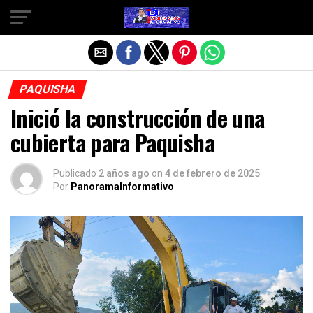
Salir de la versión móvil
PAQUISHA
Inició la construcción de una
cubierta para Paquisha
Publicado
2 años ago
on
4 de febrero de 2025
Por
PanoramaInformativo