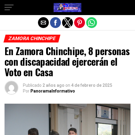
Salir de la versión móvil
ZAMORA CHINCHIPE
En Zamora Chinchipe, 8 personas
con discapacidad ejercerán el
Voto en Casa
Publicado
2 años ago
on
4 de febrero de 2025
Por
PanoramaInformativo