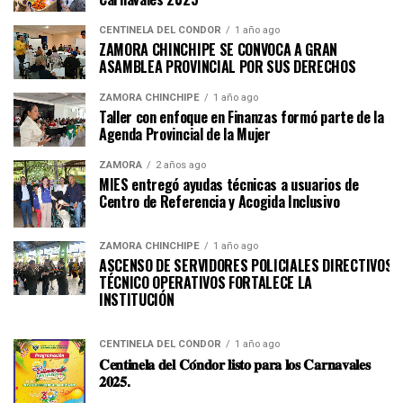
CENTINELA DEL CÓNDOR
1 año ago
ZAMORA CHINCHIPE SE CONVOCA A GRAN
ASAMBLEA PROVINCIAL POR SUS DERECHOS
ZAMORA CHINCHIPE
1 año ago
Taller con enfoque en Finanzas formó parte de la
Agenda Provincial de la Mujer
ZAMORA
2 años ago
MIES entregó ayudas técnicas a usuarios de
Centro de Referencia y Acogida Inclusivo
ZAMORA CHINCHIPE
1 año ago
ASCENSO DE SERVIDORES POLICIALES DIRECTIVOS Y
TÉCNICO OPERATIVOS FORTALECE LA
INSTITUCI
CENTINELA DEL CÓNDOR
1 año ago
𝐂𝐞𝐧𝐭𝐢𝐧𝐞𝐥𝐚 𝐝𝐞𝐥 𝐂𝐨́𝐧𝐝𝐨𝐫 𝐥𝐢𝐬𝐭𝐨 𝐩𝐚𝐫𝐚 𝐥𝐨𝐬 𝐂𝐚𝐫𝐧𝐚𝐯𝐚𝐥𝐞𝐬
𝟐𝟎𝟐𝟓.