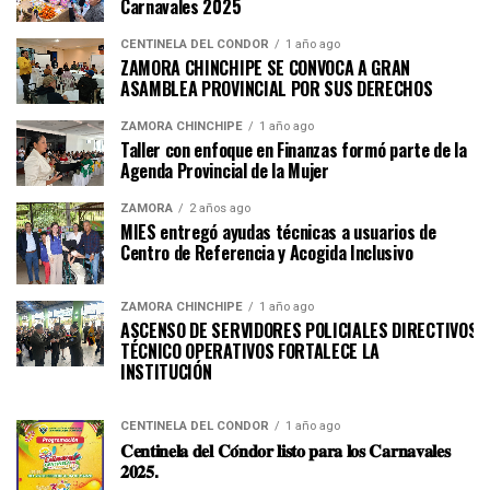
Carnavales 2025
CENTINELA DEL CÓNDOR
1 año ago
ZAMORA CHINCHIPE SE CONVOCA A GRAN
ASAMBLEA PROVINCIAL POR SUS DERECHOS
ZAMORA CHINCHIPE
1 año ago
Taller con enfoque en Finanzas formó parte de la
Agenda Provincial de la Mujer
ZAMORA
2 años ago
MIES entregó ayudas técnicas a usuarios de
Centro de Referencia y Acogida Inclusivo
ZAMORA CHINCHIPE
1 año ago
ASCENSO DE SERVIDORES POLICIALES DIRECTIVOS Y
TÉCNICO OPERATIVOS FORTALECE LA
INSTITUCI
CENTINELA DEL CÓNDOR
1 año ago
𝐂𝐞𝐧𝐭𝐢𝐧𝐞𝐥𝐚 𝐝𝐞𝐥 𝐂𝐨́𝐧𝐝𝐨𝐫 𝐥𝐢𝐬𝐭𝐨 𝐩𝐚𝐫𝐚 𝐥𝐨𝐬 𝐂𝐚𝐫𝐧𝐚𝐯𝐚𝐥𝐞𝐬
𝟐𝟎𝟐𝟓.