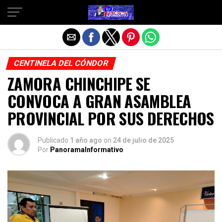
Salir de la versión móvil
CENTINELA DEL CÓNDOR
ZAMORA CHINCHIPE SE
CONVOCA A GRAN ASAMBLEA
PROVINCIAL POR SUS DERECHOS
Publicado
1 año ago
on
24 de julio de 2025
Por
PanoramaInformativo