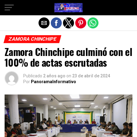
Salir de la versión móvil
ZAMORA CHINCHIPE
Zamora Chinchipe culminó con el
100% de actas escrutadas
Publicado
2 años ago
on
23 de abril de 2024
Por
PanoramaInformativo