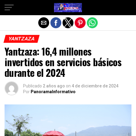
Salir de la versión móvil
YANTZAZA
Yantzaza: 16,4 millones
invertidos en servicios básicos
durante el 2024
Publicado
2 años ago
on
4 de diciembre de 2024
Por
PanoramaInformativo