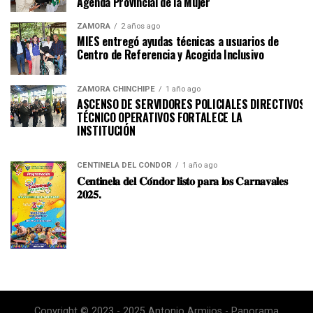
Agenda Provincial de la Mujer
ZAMORA
2 años ago
MIES entregó ayudas técnicas a usuarios de
Centro de Referencia y Acogida Inclusivo
ZAMORA CHINCHIPE
1 año ago
ASCENSO DE SERVIDORES POLICIALES DIRECTIVOS Y
TÉCNICO OPERATIVOS FORTALECE LA
INSTITUCI
CENTINELA DEL CÓNDOR
1 año ago
𝐂𝐞𝐧𝐭𝐢𝐧𝐞𝐥𝐚 𝐝𝐞𝐥 𝐂𝐨́𝐧𝐝𝐨𝐫 𝐥𝐢𝐬𝐭𝐨 𝐩𝐚𝐫𝐚 𝐥𝐨𝐬 𝐂𝐚𝐫𝐧𝐚𝐯𝐚𝐥𝐞𝐬
𝟐𝟎𝟐𝟓.
Copyright © 2023 - 2025 Antonio Armijos - Panorama