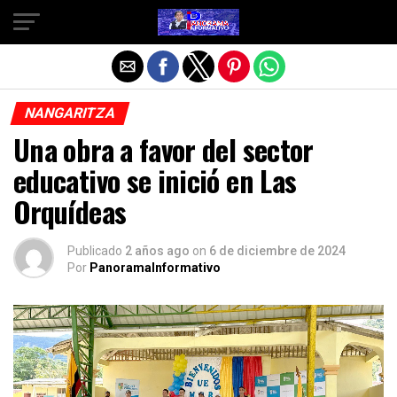
Salir de la versión móvil
NANGARITZA
Una obra a favor del sector
educativo se inició en Las
Orquídeas
Publicado
2 años ago
on
6 de diciembre de 2024
Por
PanoramaInformativo