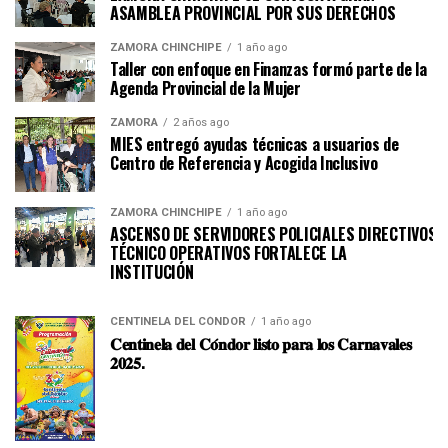
ASAMBLEA PROVINCIAL POR SUS DERECHOS
ZAMORA CHINCHIPE
1 año ago
Taller con enfoque en Finanzas formó parte de la
Agenda Provincial de la Mujer
ZAMORA
2 años ago
MIES entregó ayudas técnicas a usuarios de
Centro de Referencia y Acogida Inclusivo
ZAMORA CHINCHIPE
1 año ago
ASCENSO DE SERVIDORES POLICIALES DIRECTIVOS Y
TÉCNICO OPERATIVOS FORTALECE LA
INSTITUCI
CENTINELA DEL CÓNDOR
1 año ago
𝐂𝐞𝐧𝐭𝐢𝐧𝐞𝐥𝐚 𝐝𝐞𝐥 𝐂𝐨́𝐧𝐝𝐨𝐫 𝐥𝐢𝐬𝐭𝐨 𝐩𝐚𝐫𝐚 𝐥𝐨𝐬 𝐂𝐚𝐫𝐧𝐚𝐯𝐚𝐥𝐞𝐬
𝟐𝟎𝟐𝟓.