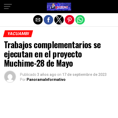
Salir de la versión móvil
YACUAMBI
Trabajos complementarios se
ejecutan en el proyecto
Muchime-28 de Mayo
Publicado
3 años ago
on
17 de septiembre de 2023
Por
PanoramaInformativo