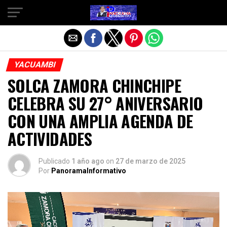
Salir de la versión móvil
YACUAMBI
SOLCA ZAMORA CHINCHIPE
CELEBRA SU 27° ANIVERSARIO
CON UNA AMPLIA AGENDA DE
ACTIVIDADES
Publicado
1 año ago
on
27 de marzo de 2025
Por
PanoramaInformativo