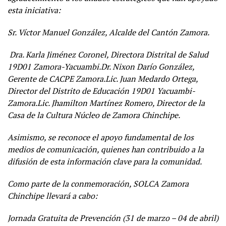
esta iniciativa:
Sr. V
í
ctor Manuel Gonz
á
lez, Alcalde del Cant
ó
n Zamora.
Dra. Karla Jim
é
nez Coronel, Directora Distrital de Salud
19D01 Zamora-Yacuambi.Dr. Nixon Dar
í
o Gonz
á
lez,
Gerente de CACPE Zamora.Lic. Juan Medardo Ortega,
Director del Distrito de Educación 19D01 Yacuambi-
Zamora.Lic. Jhamilton Mart
í
nez Romero, Director de la
Casa de la Cultura N
ú
cleo de Zamora Chinchipe.
Asimismo, se reconoce el apoyo fundamental de los
medios de comunicación, quienes han contribuido a la
difusión de esta información clave para la comunidad.
Como parte de la conmemoración, SOLCA Zamora
Chinchipe llevará a cabo:
Jornada Gratuita de Prevención (31 de marzo – 04 de abril)