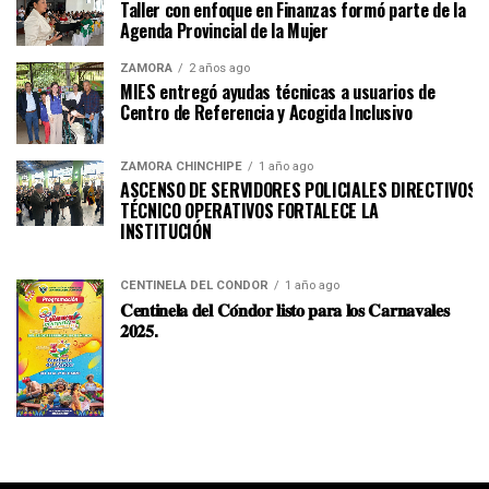
Taller con enfoque en Finanzas formó parte de la
Agenda Provincial de la Mujer
ZAMORA
2 años ago
MIES entregó ayudas técnicas a usuarios de
Centro de Referencia y Acogida Inclusivo
ZAMORA CHINCHIPE
1 año ago
ASCENSO DE SERVIDORES POLICIALES DIRECTIVOS Y
TÉCNICO OPERATIVOS FORTALECE LA
INSTITUCI
CENTINELA DEL CÓNDOR
1 año ago
𝐂𝐞𝐧𝐭𝐢𝐧𝐞𝐥𝐚 𝐝𝐞𝐥 𝐂𝐨́𝐧𝐝𝐨𝐫 𝐥𝐢𝐬𝐭𝐨 𝐩𝐚𝐫𝐚 𝐥𝐨𝐬 𝐂𝐚𝐫𝐧𝐚𝐯𝐚𝐥𝐞𝐬
𝟐𝟎𝟐𝟓.