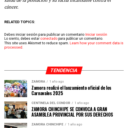
salud de la población y su lucha incansable contra el
cáncer.
RELATED TOPICS:
Debes iniciar sesión para publicar un comentario
Iniciar sesión
Lo siento, debes estar
conectado
para publicar un comentario.
This site uses Akismet to reduce spam.
Learn how your comment data is
processed.
TENDENCIA
ZAMORA
1 año ago
Zamora realizó el lanzamiento oficial de los
Carnavales 2025
CENTINELA DEL CÓNDOR
1 año ago
ZAMORA CHINCHIPE SE CONVOCA A GRAN
ASAMBLEA PROVINCIAL POR SUS DERECHOS
ZAMORA CHINCHIPE
1 año ago