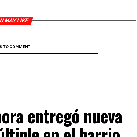
U MAY LIKE
CK TO COMMENT
mora entregó nueva
tiple en el barrio