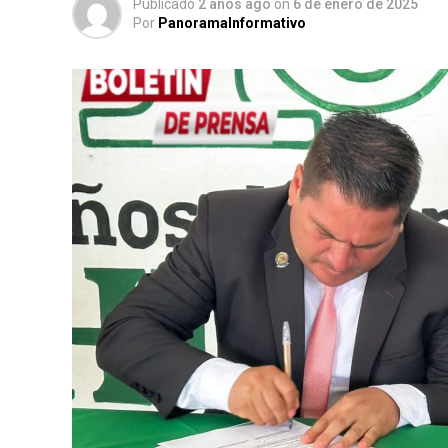
Publicado
2 años ago
on
6 de enero de 2025
Por
PanoramaInformativo