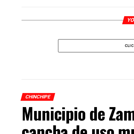
YO
CLI
CHINCHIPE
Municipio de Za
cancha de uso múl