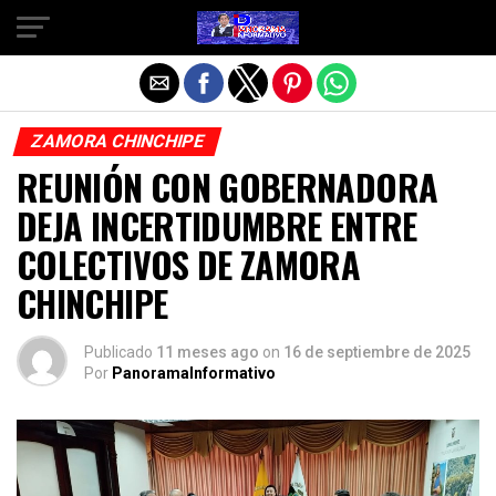
Salir de la versión móvil
ZAMORA CHINCHIPE
REUNIÓN CON GOBERNADORA
DEJA INCERTIDUMBRE ENTRE
COLECTIVOS DE ZAMORA
CHINCHIPE
Publicado
11 meses ago
on
16 de septiembre de 2025
Por
PanoramaInformativo