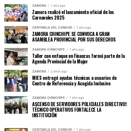
ZAMORA
1 año ago
Zamora realizó el lanzamiento oficial de los
Carnavales 2025
CENTINELA DEL CÓNDOR
1 año ago
ZAMORA CHINCHIPE SE CONVOCA A GRAN
ASAMBLEA PROVINCIAL POR SUS DERECHOS
ZAMORA CHINCHIPE
1 año ago
Taller con enfoque en Finanzas formó parte de la
Agenda Provincial de la Mujer
ZAMORA
2 años ago
MIES entregó ayudas técnicas a usuarios de
Centro de Referencia y Acogida Inclusivo
ZAMORA CHINCHIPE
1 año ago
ASCENSO DE SERVIDORES POLICIALES DIRECTIVOS Y
TÉCNICO OPERATIVOS FORTALECE LA
INSTITUCI
CENTINELA DEL CÓNDOR
1 año ago