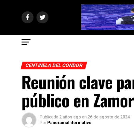
CENTINELA DEL CÓNDOR
Reunión clave pa
público en Zamor
Publicado
2 años ago
on
26 de agosto de 2024
Por
PanoramaInformativo