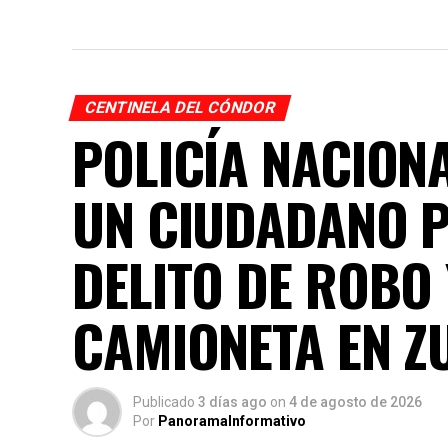
CENTINELA DEL CÓNDOR
POLICÍA NACION
UN CIUDADANO 
DELITO DE ROBO
CAMIONETA EN Z
Publicado
3 días ago
on
4 de agosto de 2026
Por
PanoramaInformativo