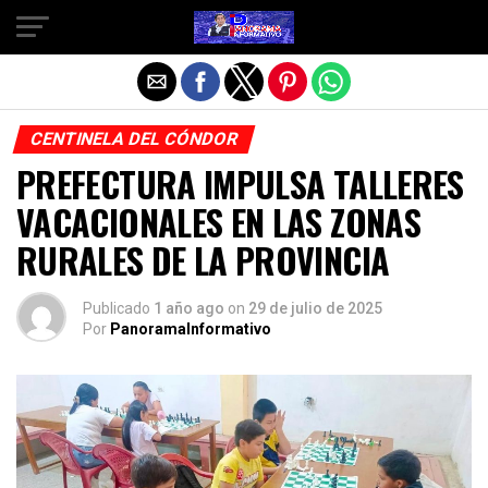
Salir de la versión móvil
CENTINELA DEL CÓNDOR
PREFECTURA IMPULSA TALLERES
VACACIONALES EN LAS ZONAS
RURALES DE LA PROVINCIA
Publicado
1 año ago
on
29 de julio de 2025
Por
PanoramaInformativo