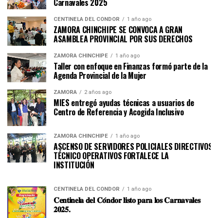
Carnavales 2025
CENTINELA DEL CÓNDOR
1 año ago
ZAMORA CHINCHIPE SE CONVOCA A GRAN
ASAMBLEA PROVINCIAL POR SUS DERECHOS
ZAMORA CHINCHIPE
1 año ago
Taller con enfoque en Finanzas formó parte de la
Agenda Provincial de la Mujer
ZAMORA
2 años ago
MIES entregó ayudas técnicas a usuarios de
Centro de Referencia y Acogida Inclusivo
ZAMORA CHINCHIPE
1 año ago
ASCENSO DE SERVIDORES POLICIALES DIRECTIVOS Y
TÉCNICO OPERATIVOS FORTALECE LA
INSTITUCI
CENTINELA DEL CÓNDOR
1 año ago
𝐂𝐞𝐧𝐭𝐢𝐧𝐞𝐥𝐚 𝐝𝐞𝐥 𝐂𝐨́𝐧𝐝𝐨𝐫 𝐥𝐢𝐬𝐭𝐨 𝐩𝐚𝐫𝐚 𝐥𝐨𝐬 𝐂𝐚𝐫𝐧𝐚𝐯𝐚𝐥𝐞𝐬
𝟐𝟎𝟐𝟓.