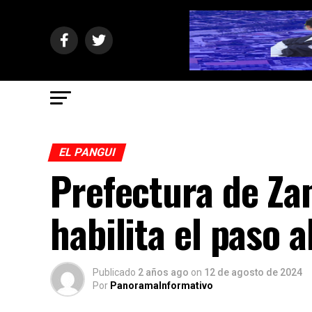
EL PANGUI
Prefectura de Za
habilita el paso a
Publicado
2 años ago
on
12 de agosto de 2024
Por
PanoramaInformativo