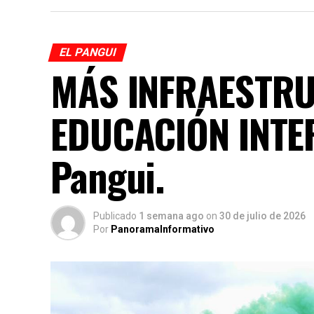
EL PANGUI
MÁS INFRAESTR
EDUCACIÓN INTE
Pangui.
Publicado
1 semana ago
on
30 de julio de 2026
Por
PanoramaInformativo