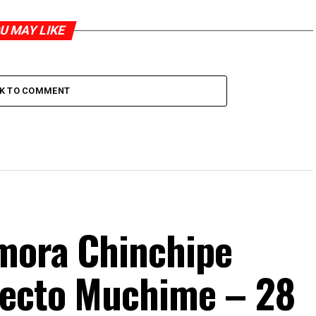
U MAY LIKE
CK TO COMMENT
mora Chinchipe
yecto Muchime – 28