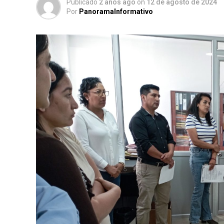
Publicado
2 años ago
on
12 de agosto de 2024
Por
PanoramaInformativo