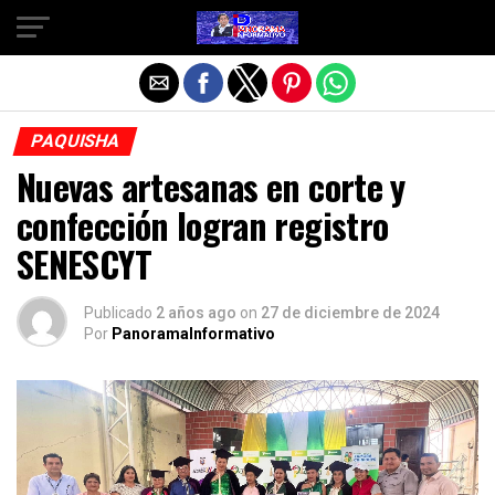
Salir de la versión móvil
PAQUISHA
Nuevas artesanas en corte y
confección logran registro
SENESCYT
Publicado
2 años ago
on
27 de diciembre de 2024
Por
PanoramaInformativo