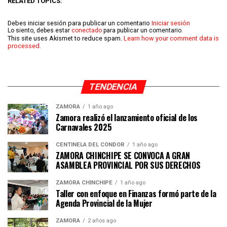
RELATED TOPICS:
Debes iniciar sesión para publicar un comentario
Iniciar sesión
Lo siento, debes estar
conectado
para publicar un comentario.
This site uses Akismet to reduce spam.
Learn how your comment data is
processed.
TENDENCIA
ZAMORA
1 año ago
Zamora realizó el lanzamiento oficial de los
Carnavales 2025
CENTINELA DEL CÓNDOR
1 año ago
ZAMORA CHINCHIPE SE CONVOCA A GRAN
ASAMBLEA PROVINCIAL POR SUS DERECHOS
ZAMORA CHINCHIPE
1 año ago
Taller con enfoque en Finanzas formó parte de la
Agenda Provincial de la Mujer
ZAMORA
2 años ago