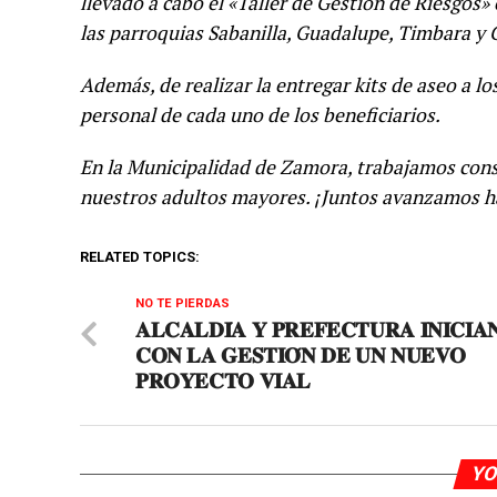
llevado a cabo el «Taller de Gestión de Riesgos»
las parroquias Sabanilla, Guadalupe, Timbara y
Además, de realizar la entregar kits de aseo a lo
personal de cada uno de los beneficiarios.
En la Municipalidad de Zamora, trabajamos cons
nuestros adultos mayores. ¡Juntos avanzamos ha
RELATED TOPICS:
NO TE PIERDAS
𝐀𝐋𝐂𝐀𝐋𝐃𝐈́𝐀 𝐘 𝐏𝐑𝐄𝐅𝐄𝐂𝐓𝐔𝐑𝐀 𝐈𝐍𝐈𝐂𝐈𝐀
𝐂𝐎𝐍 𝐋𝐀 𝐆𝐄𝐒𝐓𝐈𝐎́𝐍 𝐃𝐄 𝐔𝐍 𝐍𝐔𝐄𝐕𝐎
𝐏𝐑𝐎𝐘𝐄𝐂𝐓𝐎 𝐕𝐈𝐀𝐋
YO