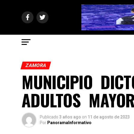
ZAMORA
MUNICIPIO DICT
ADULTOS MAYOR
Publicado
3 años ago
on
11 de agosto de 2023
Por
PanoramaInformativo