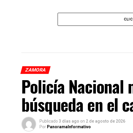
CLI
ZAMORA
Policía Nacional
búsqueda en el 
Publicado
3 días ago
on
2 de agosto de 2026
Por
PanoramaInformativo