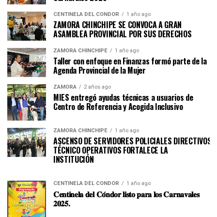
CENTINELA DEL CÓNDOR
1 año ago
ZAMORA CHINCHIPE SE CONVOCA A GRAN
ASAMBLEA PROVINCIAL POR SUS DERECHOS
ZAMORA CHINCHIPE
1 año ago
Taller con enfoque en Finanzas formó parte de la
Agenda Provincial de la Mujer
ZAMORA
2 años ago
MIES entregó ayudas técnicas a usuarios de
Centro de Referencia y Acogida Inclusivo
ZAMORA CHINCHIPE
1 año ago
ASCENSO DE SERVIDORES POLICIALES DIRECTIVOS Y
TÉCNICO OPERATIVOS FORTALECE LA
INSTITUCI
CENTINELA DEL CÓNDOR
1 año ago
𝐂𝐞𝐧𝐭𝐢𝐧𝐞𝐥𝐚 𝐝𝐞𝐥 𝐂𝐨́𝐧𝐝𝐨𝐫 𝐥𝐢𝐬𝐭𝐨 𝐩𝐚𝐫𝐚 𝐥𝐨𝐬 𝐂𝐚𝐫𝐧𝐚𝐯𝐚𝐥𝐞𝐬
𝟐𝟎𝟐𝟓.