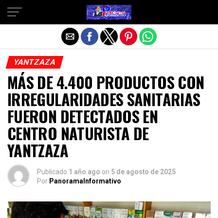
Salir de la versión móvil
YANTZAZA
MÁS DE 4.400 PRODUCTOS CON
IRREGULARIDADES SANITARIAS
FUERON DETECTADOS EN
CENTRO NATURISTA DE
YANTZAZA
Publicado
1 año ago
on
5 de agosto de 2025
Por
PanoramaInformativo