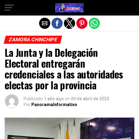
Salir de la versión móvil
ZAMORA CHINCHIPE
La Junta y la Delegación
Electoral entregarán
credenciales a las autoridades
electas por la provincia
Publicado
1 año ago
on
30 de abril de 2025
Por
PanoramaInformativo