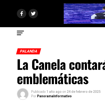
PALANDA
La Canela contar
emblemáticas
Publicado
1 año ago
on
24 de febrero de 2025
Por
PanoramaInformativo