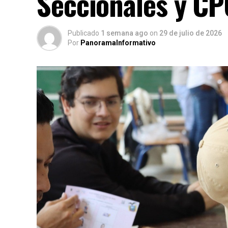
Seccionales y C
Publicado
1 semana ago
on
29 de julio de 2026
Por
PanoramaInformativo