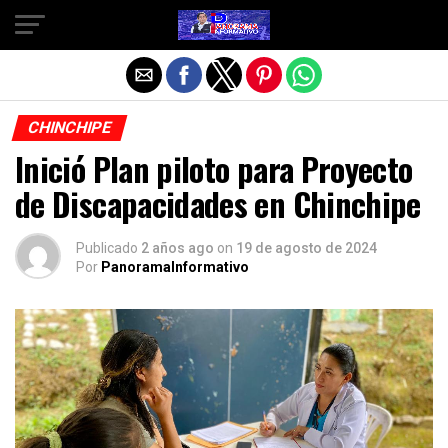
Salir de la versión móvil
CHINCHIPE
Inició Plan piloto para Proyecto
de Discapacidades en Chinchipe
Publicado
2 años ago
on
19 de agosto de 2024
Por
PanoramaInformativo