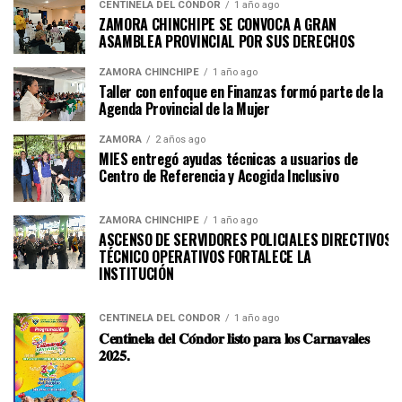
CENTINELA DEL CÓNDOR
1 año ago
ZAMORA CHINCHIPE SE CONVOCA A GRAN
ASAMBLEA PROVINCIAL POR SUS DERECHOS
ZAMORA CHINCHIPE
1 año ago
Taller con enfoque en Finanzas formó parte de la
Agenda Provincial de la Mujer
ZAMORA
2 años ago
MIES entregó ayudas técnicas a usuarios de
Centro de Referencia y Acogida Inclusivo
ZAMORA CHINCHIPE
1 año ago
ASCENSO DE SERVIDORES POLICIALES DIRECTIVOS Y
TÉCNICO OPERATIVOS FORTALECE LA
INSTITUCI
CENTINELA DEL CÓNDOR
1 año ago
𝐂𝐞𝐧𝐭𝐢𝐧𝐞𝐥𝐚 𝐝𝐞𝐥 𝐂𝐨́𝐧𝐝𝐨𝐫 𝐥𝐢𝐬𝐭𝐨 𝐩𝐚𝐫𝐚 𝐥𝐨𝐬 𝐂𝐚𝐫𝐧𝐚𝐯𝐚𝐥𝐞𝐬
𝟐𝟎𝟐𝟓.