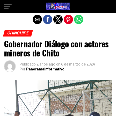
Salir de la versión móvil
CHINCHIPE
Gobernador Diálogo con actores
mineros de Chito
Publicado
2 años ago
on
6 de marzo de 2024
Por
PanoramaInformativo