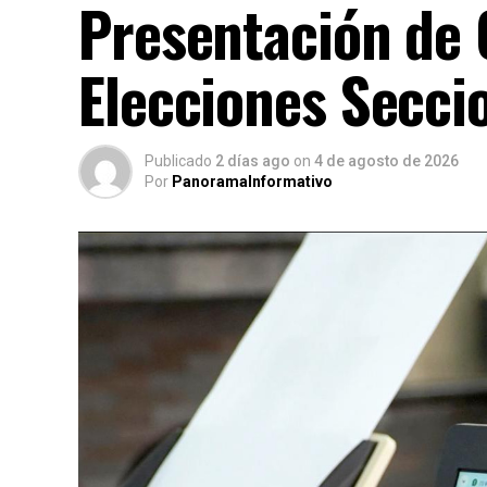
Presentación de 
Elecciones Secci
Publicado
2 días ago
on
4 de agosto de 2026
Por
PanoramaInformativo