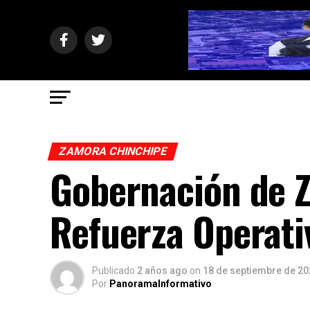
ZAMORA CHINCHIPE
Gobernación de 
Refuerza Operati
Publicado
2 años ago
on
18 de septiembre de 20
Por
PanoramaInformativo