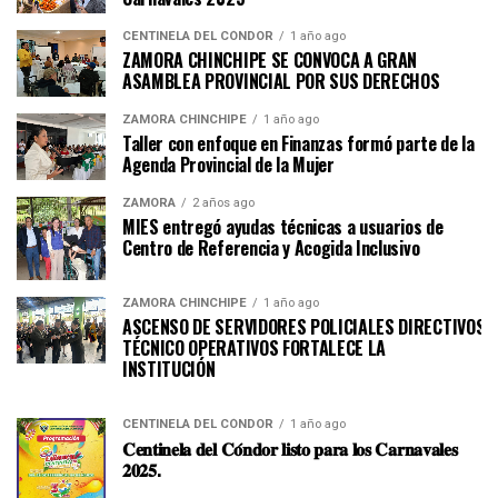
CENTINELA DEL CÓNDOR
1 año ago
ZAMORA CHINCHIPE SE CONVOCA A GRAN
ASAMBLEA PROVINCIAL POR SUS DERECHOS
ZAMORA CHINCHIPE
1 año ago
Taller con enfoque en Finanzas formó parte de la
Agenda Provincial de la Mujer
ZAMORA
2 años ago
MIES entregó ayudas técnicas a usuarios de
Centro de Referencia y Acogida Inclusivo
ZAMORA CHINCHIPE
1 año ago
ASCENSO DE SERVIDORES POLICIALES DIRECTIVOS Y
TÉCNICO OPERATIVOS FORTALECE LA
INSTITUCI
CENTINELA DEL CÓNDOR
1 año ago
𝐂𝐞𝐧𝐭𝐢𝐧𝐞𝐥𝐚 𝐝𝐞𝐥 𝐂𝐨́𝐧𝐝𝐨𝐫 𝐥𝐢𝐬𝐭𝐨 𝐩𝐚𝐫𝐚 𝐥𝐨𝐬 𝐂𝐚𝐫𝐧𝐚𝐯𝐚𝐥𝐞𝐬
𝟐𝟎𝟐𝟓.