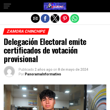
Salir de la versión móvil
ZAMORA CHINCHIPE
Delegación Electoral emite
certificados de votación
provisional
Publicado
2 años ago
on
8 de mayo de 2024
Por
PanoramaInformativo