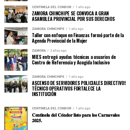
CENTINELA DEL CÓNDOR
1 año ago
ZAMORA CHINCHIPE SE CONVOCA A GRAN
ASAMBLEA PROVINCIAL POR SUS DERECHOS
ZAMORA CHINCHIPE
1 año ago
Taller con enfoque en Finanzas formó parte de la
Agenda Provincial de la Mujer
ZAMORA
2 años ago
MIES entregó ayudas técnicas a usuarios de
Centro de Referencia y Acogida Inclusivo
ZAMORA CHINCHIPE
1 año ago
ASCENSO DE SERVIDORES POLICIALES DIRECTIVOS Y
TÉCNICO OPERATIVOS FORTALECE LA
INSTITUCI
CENTINELA DEL CÓNDOR
1 año ago
𝐂𝐞𝐧𝐭𝐢𝐧𝐞𝐥𝐚 𝐝𝐞𝐥 𝐂𝐨́𝐧𝐝𝐨𝐫 𝐥𝐢𝐬𝐭𝐨 𝐩𝐚𝐫𝐚 𝐥𝐨𝐬 𝐂𝐚𝐫𝐧𝐚𝐯𝐚𝐥𝐞𝐬
𝟐𝟎𝟐𝟓.