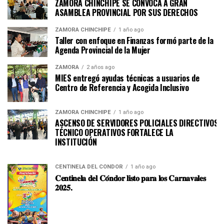
ZAMORA CHINCHIPE SE CONVOCA A GRAN
ASAMBLEA PROVINCIAL POR SUS DERECHOS
ZAMORA CHINCHIPE
1 año ago
Taller con enfoque en Finanzas formó parte de la
Agenda Provincial de la Mujer
ZAMORA
2 años ago
MIES entregó ayudas técnicas a usuarios de
Centro de Referencia y Acogida Inclusivo
ZAMORA CHINCHIPE
1 año ago
ASCENSO DE SERVIDORES POLICIALES DIRECTIVOS Y
TÉCNICO OPERATIVOS FORTALECE LA
INSTITUCI
CENTINELA DEL CÓNDOR
1 año ago
𝐂𝐞𝐧𝐭𝐢𝐧𝐞𝐥𝐚 𝐝𝐞𝐥 𝐂𝐨́𝐧𝐝𝐨𝐫 𝐥𝐢𝐬𝐭𝐨 𝐩𝐚𝐫𝐚 𝐥𝐨𝐬 𝐂𝐚𝐫𝐧𝐚𝐯𝐚𝐥𝐞𝐬
𝟐𝟎𝟐𝟓.