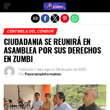
Salir de la versión móvil
CENTINELA DEL CÓNDOR
CIUDADANIA SE REUNIRÁ EN
ASAMBLEA POR SUS DERECHOS
EN ZUMBI
Publicado
1 año ago
on
28 de julio de 2025
Por
PanoramaInformativo