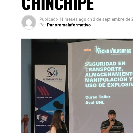
CHINCHIPE
Publicado
11 meses ago
on
2 de septiembre de 
Por
PanoramaInformativo