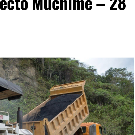
yecto Muchime – 28