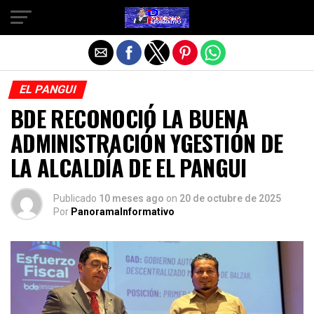
Salir de la versión móvil
EL PANGUI
BDE RECONOCIÓ LA BUENA
ADMINISTRACIÓN YGESTIÓN DE
LA ALCALDÍA DE EL PANGUI
Publicado
10 meses ago
on
20 de octubre de 2025
Por
PanoramaInformativo