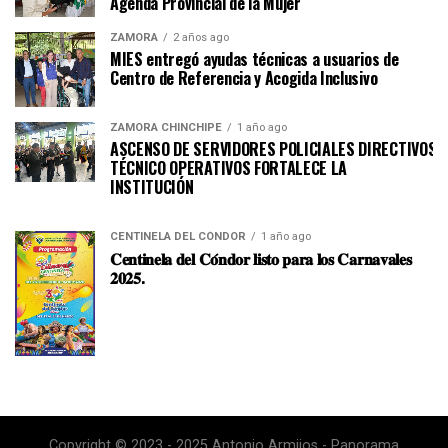
Agenda Provincial de la Mujer
ZAMORA
2 años ago
MIES entregó ayudas técnicas a usuarios de
Centro de Referencia y Acogida Inclusivo
ZAMORA CHINCHIPE
1 año ago
ASCENSO DE SERVIDORES POLICIALES DIRECTIVOS Y
TÉCNICO OPERATIVOS FORTALECE LA
INSTITUCI
CENTINELA DEL CÓNDOR
1 año ago
𝐂𝐞𝐧𝐭𝐢𝐧𝐞𝐥𝐚 𝐝𝐞𝐥 𝐂𝐨́𝐧𝐝𝐨𝐫 𝐥𝐢𝐬𝐭𝐨 𝐩𝐚𝐫𝐚 𝐥𝐨𝐬 𝐂𝐚𝐫𝐧𝐚𝐯𝐚𝐥𝐞𝐬
𝟐𝟎𝟐𝟓.
Copyright © 2023 - 2025 Antonio Armijos - Panorama