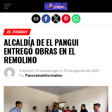
Salir de la versión móvil
EL PANGUI
ALCALDÍA DE EL PANGUI
ENTREGÓ OBRAS EN EL
REMOLINO
Publicado
12 meses ago
on
25 de agosto de 2025
Por
PanoramaInformativo