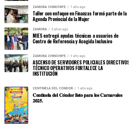
ZAMORA CHINCHIPE
1 año ago
Taller con enfoque en Finanzas formó parte de la
Agenda Provincial de la Mujer
ZAMORA
2 años ago
MIES entregó ayudas técnicas a usuarios de
Centro de Referencia y Acogida Inclusivo
ZAMORA CHINCHIPE
1 año ago
ASCENSO DE SERVIDORES POLICIALES DIRECTIVOS Y
TÉCNICO OPERATIVOS FORTALECE LA
INSTITUCI
CENTINELA DEL CÓNDOR
1 año ago
𝐂𝐞𝐧𝐭𝐢𝐧𝐞𝐥𝐚 𝐝𝐞𝐥 𝐂𝐨́𝐧𝐝𝐨𝐫 𝐥𝐢𝐬𝐭𝐨 𝐩𝐚𝐫𝐚 𝐥𝐨𝐬 𝐂𝐚𝐫𝐧𝐚𝐯𝐚𝐥𝐞𝐬
𝟐𝟎𝟐𝟓.