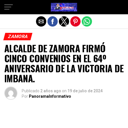
Salir de la versión móvil
ZAMORA
ALCALDE DE ZAMORA FIRMÓ
CINCO CONVENIOS EN EL 64º
ANIVERSARIO DE LA VICTORIA DE
IMBANA.
Publicado
2 años ago
on
19 de julio de 2024
Por
PanoramaInformativo