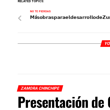
RELATED TOPICS:
NO TE PIERDAS
𝗠á𝘀𝗼𝗯𝗿𝗮𝘀𝗽𝗮𝗿𝗮𝗲𝗹𝗱𝗲𝘀𝗮𝗿𝗿𝗼𝗹𝗹𝗼𝗱𝗲𝗭
YO
ZAMORA CHINCHIPE
Presentación de 