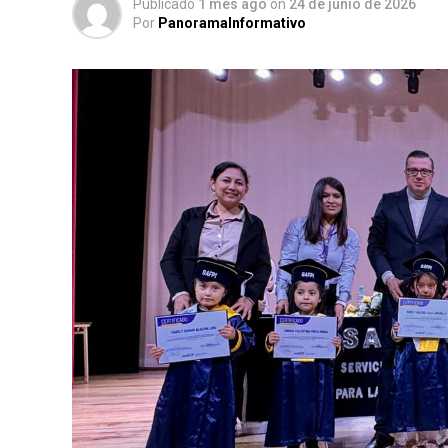
Publicado
1 mes ago
on
24 de junio de 2026
Por
PanoramaInformativo