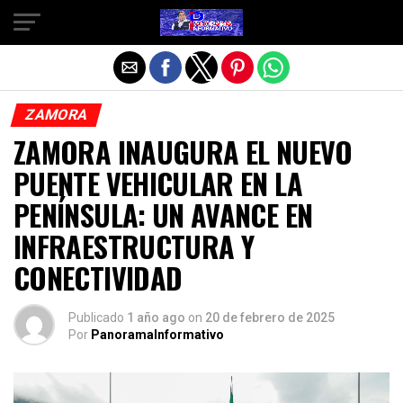
Salir de la versión móvil
ZAMORA
ZAMORA INAUGURA EL NUEVO
PUENTE VEHICULAR EN LA
PENÍNSULA: UN AVANCE EN
INFRAESTRUCTURA Y
CONECTIVIDAD
Publicado
1 año ago
on
20 de febrero de 2025
Por
PanoramaInformativo