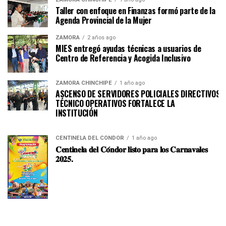
Taller con enfoque en Finanzas formó parte de la
Agenda Provincial de la Mujer
ZAMORA
2 años ago
MIES entregó ayudas técnicas a usuarios de
Centro de Referencia y Acogida Inclusivo
ZAMORA CHINCHIPE
1 año ago
ASCENSO DE SERVIDORES POLICIALES DIRECTIVOS Y
TÉCNICO OPERATIVOS FORTALECE LA
INSTITUCI
CENTINELA DEL CÓNDOR
1 año ago
𝐂𝐞𝐧𝐭𝐢𝐧𝐞𝐥𝐚 𝐝𝐞𝐥 𝐂𝐨́𝐧𝐝𝐨𝐫 𝐥𝐢𝐬𝐭𝐨 𝐩𝐚𝐫𝐚 𝐥𝐨𝐬 𝐂𝐚𝐫𝐧𝐚𝐯𝐚𝐥𝐞𝐬
𝟐𝟎𝟐𝟓.