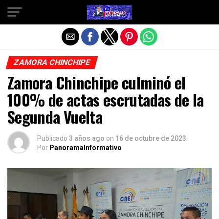
Salir de la versión móvil
ZAMORA CHINCHIPE
Zamora Chinchipe culminó el
100% de actas escrutadas de la
Segunda Vuelta
Publicado
3 años ago
on
16 de octubre de 2023
Por
PanoramaInformativo