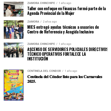
ZAMORA CHINCHIPE
1 año ago
Taller con enfoque en Finanzas formó parte de la
Agenda Provincial de la Mujer
ZAMORA
2 años ago
MIES entregó ayudas técnicas a usuarios de
Centro de Referencia y Acogida Inclusivo
ZAMORA CHINCHIPE
1 año ago
ASCENSO DE SERVIDORES POLICIALES DIRECTIVOS Y
TÉCNICO OPERATIVOS FORTALECE LA
INSTITUCI
CENTINELA DEL CÓNDOR
1 año ago
𝐂𝐞𝐧𝐭𝐢𝐧𝐞𝐥𝐚 𝐝𝐞𝐥 𝐂𝐨́𝐧𝐝𝐨𝐫 𝐥𝐢𝐬𝐭𝐨 𝐩𝐚𝐫𝐚 𝐥𝐨𝐬 𝐂𝐚𝐫𝐧𝐚𝐯𝐚𝐥𝐞𝐬
𝟐𝟎𝟐𝟓.