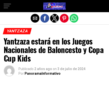
Salir de la versión móvil
YANTZAZA
Yantzaza estará en los Juegos
Nacionales de Baloncesto y Copa
Cup Kids
Publicado
2 años ago
on
3 de julio de 2024
Por
PanoramaInformativo