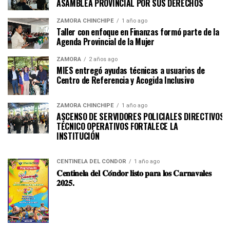
ASAMBLEA PROVINCIAL POR SUS DERECHOS
ZAMORA CHINCHIPE
1 año ago
Taller con enfoque en Finanzas formó parte de la
Agenda Provincial de la Mujer
ZAMORA
2 años ago
MIES entregó ayudas técnicas a usuarios de
Centro de Referencia y Acogida Inclusivo
ZAMORA CHINCHIPE
1 año ago
ASCENSO DE SERVIDORES POLICIALES DIRECTIVOS Y
TÉCNICO OPERATIVOS FORTALECE LA
INSTITUCI
CENTINELA DEL CÓNDOR
1 año ago
𝐂𝐞𝐧𝐭𝐢𝐧𝐞𝐥𝐚 𝐝𝐞𝐥 𝐂𝐨́𝐧𝐝𝐨𝐫 𝐥𝐢𝐬𝐭𝐨 𝐩𝐚𝐫𝐚 𝐥𝐨𝐬 𝐂𝐚𝐫𝐧𝐚𝐯𝐚𝐥𝐞𝐬
𝟐𝟎𝟐𝟓.