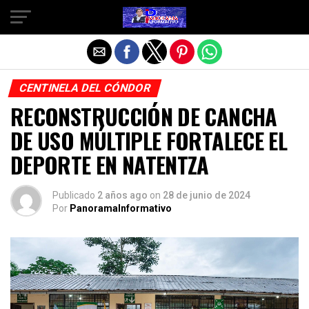
Salir de la versión móvil
CENTINELA DEL CÓNDOR
RECONSTRUCCIÓN DE CANCHA
DE USO MÚLTIPLE FORTALECE EL
DEPORTE EN NATENTZA
Publicado
2 años ago
on
28 de junio de 2024
Por
PanoramaInformativo