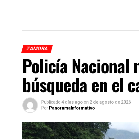
ZAMORA
Policía Nacional
búsqueda en el 
Publicado
4 días ago
on
2 de agosto de 2026
Por
PanoramaInformativo