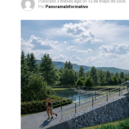
Publicado
3 meses ago
on
12 de mayo de 2026
Por
PanoramaInformativo