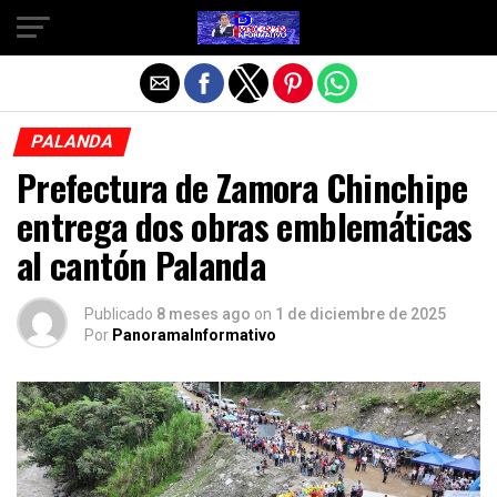
Salir de la versión móvil
PALANDA
Prefectura de Zamora Chinchipe
entrega dos obras emblemáticas
al cantón Palanda
Publicado
8 meses ago
on
1 de diciembre de 2025
Por
PanoramaInformativo