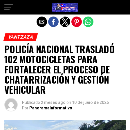
Salir de la versión móvil
YANTZAZA
POLICÍA NACIONAL TRASLADÓ
102 MOTOCICLETAS PARA
FORTALECER EL PROCESO DE
CHATARRIZACIÓN Y GESTIÓN
VEHICULAR
Publicado
2 meses ago
on
10 de junio de 2026
Por
PanoramaInformativo