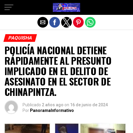
Salir de la versión móvil
PAQUISHA
POLICÍA NACIONAL DETIENE
RÁPIDAMENTE AL PRESUNTO
IMPLICADO EN EL DELITO DE
ASESINATO EN EL SECTOR DE
CHINAPINTZA.
Publicado
2 años ago
on
16 de junio de 2024
Por
PanoramaInformativo