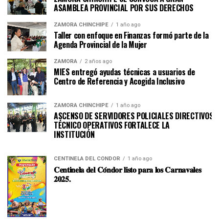
ASAMBLEA PROVINCIAL POR SUS DERECHOS
ZAMORA CHINCHIPE
1 año ago
Taller con enfoque en Finanzas formó parte de la
Agenda Provincial de la Mujer
ZAMORA
2 años ago
MIES entregó ayudas técnicas a usuarios de
Centro de Referencia y Acogida Inclusivo
ZAMORA CHINCHIPE
1 año ago
ASCENSO DE SERVIDORES POLICIALES DIRECTIVOS Y
TÉCNICO OPERATIVOS FORTALECE LA
INSTITUCI
CENTINELA DEL CÓNDOR
1 año ago
𝐂𝐞𝐧𝐭𝐢𝐧𝐞𝐥𝐚 𝐝𝐞𝐥 𝐂𝐨́𝐧𝐝𝐨𝐫 𝐥𝐢𝐬𝐭𝐨 𝐩𝐚𝐫𝐚 𝐥𝐨𝐬 𝐂𝐚𝐫𝐧𝐚𝐯𝐚𝐥𝐞𝐬
𝟐𝟎𝟐𝟓.