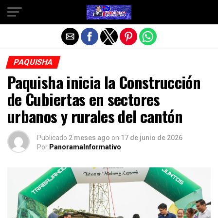
Salir de la versión móvil
PAQUISHA
Paquisha inicia la Construcción
de Cubiertas en sectores
urbanos y rurales del cantón
Publicado
2 meses ago
on
17 de junio de 2026
Por
PanoramaInformativo