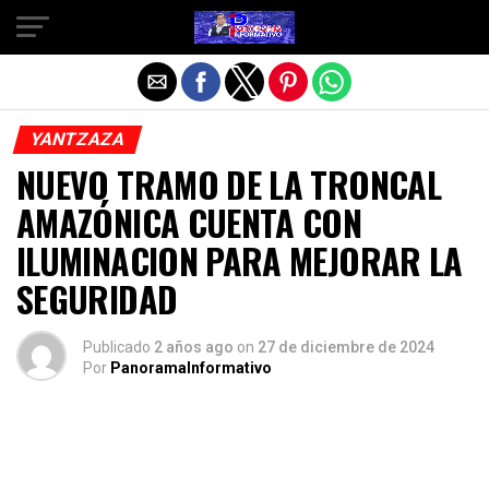
Salir de la versión móvil
YANTZAZA
NUEVO TRAMO DE LA TRONCAL
AMAZÓNICA CUENTA CON
ILUMINACION PARA MEJORAR LA
SEGURIDAD
Publicado
2 años ago
on
27 de diciembre de 2024
Por
PanoramaInformativo