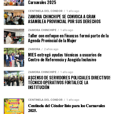
Carnavales 2025
CENTINELA DEL CÓNDOR
1 año ago
ZAMORA CHINCHIPE SE CONVOCA A GRAN
ASAMBLEA PROVINCIAL POR SUS DERECHOS
ZAMORA CHINCHIPE
1 año ago
Taller con enfoque en Finanzas formó parte de la
Agenda Provincial de la Mujer
ZAMORA
2 años ago
MIES entregó ayudas técnicas a usuarios de
Centro de Referencia y Acogida Inclusivo
ZAMORA CHINCHIPE
1 año ago
ASCENSO DE SERVIDORES POLICIALES DIRECTIVOS Y
TÉCNICO OPERATIVOS FORTALECE LA
INSTITUCI
CENTINELA DEL CÓNDOR
1 año ago
𝐂𝐞𝐧𝐭𝐢𝐧𝐞𝐥𝐚 𝐝𝐞𝐥 𝐂𝐨́𝐧𝐝𝐨𝐫 𝐥𝐢𝐬𝐭𝐨 𝐩𝐚𝐫𝐚 𝐥𝐨𝐬 𝐂𝐚𝐫𝐧𝐚𝐯𝐚𝐥𝐞𝐬
𝟐𝟎𝟐𝟓.