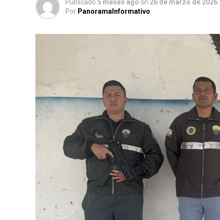
Publicado
5 meses ago
on
26 de marzo de 2026
Por
PanoramaInformativo