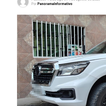
Por
PanoramaInformativo