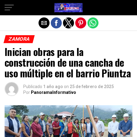
Salir de la versión móvil
ZAMORA
Inician obras para la
construcción de una cancha de
uso múltiple en el barrio Piuntza
Publicado
1 año ago
on
25 de febrero de 2025
Por
PanoramaInformativo