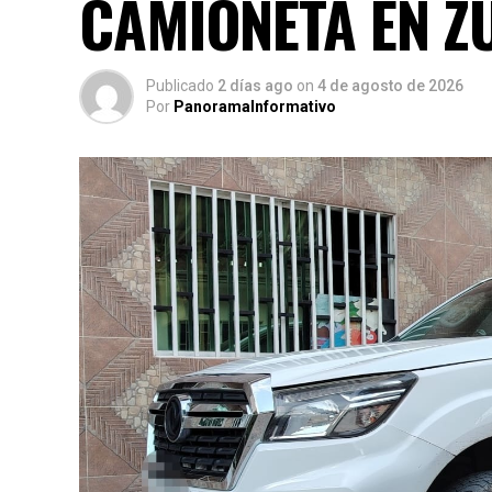
CAMIONETA EN Z
Publicado
2 días ago
on
4 de agosto de 2026
Por
PanoramaInformativo