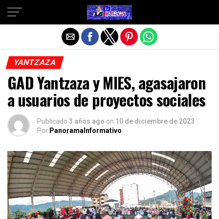
Salir de la versión móvil
YANTZAZA
GAD Yantzaza y MIES, agasajaron
a usuarios de proyectos sociales
Publicado
3 años ago
on
10 de diciembre de 2023
Por
PanoramaInformativo