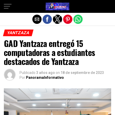
Salir de la versión móvil
YANTZAZA
GAD Yantzaza entregó 15
computadoras a estudiantes
destacados de Yantzaza
Publicado
3 años ago
on
18 de septiembre de 2023
Por
PanoramaInformativo