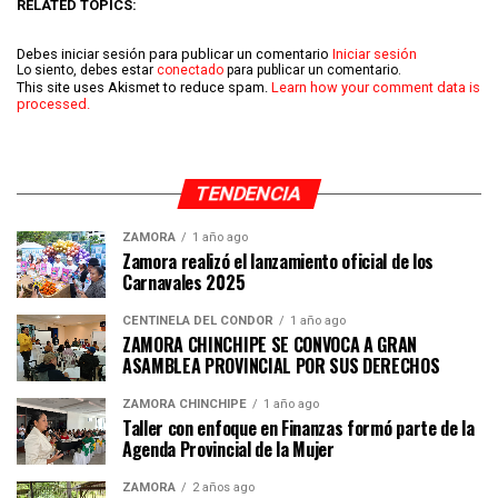
RELATED TOPICS:
Debes iniciar sesión para publicar un comentario
Iniciar sesión
Lo siento, debes estar
conectado
para publicar un comentario.
This site uses Akismet to reduce spam.
Learn how your comment data is
processed.
TENDENCIA
ZAMORA
1 año ago
Zamora realizó el lanzamiento oficial de los
Carnavales 2025
CENTINELA DEL CÓNDOR
1 año ago
ZAMORA CHINCHIPE SE CONVOCA A GRAN
ASAMBLEA PROVINCIAL POR SUS DERECHOS
ZAMORA CHINCHIPE
1 año ago
Taller con enfoque en Finanzas formó parte de la
Agenda Provincial de la Mujer
ZAMORA
2 años ago