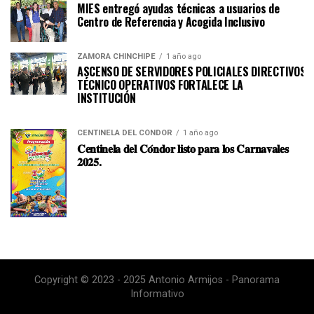
MIES entregó ayudas técnicas a usuarios de
Centro de Referencia y Acogida Inclusivo
ZAMORA CHINCHIPE
1 año ago
ASCENSO DE SERVIDORES POLICIALES DIRECTIVOS Y
TÉCNICO OPERATIVOS FORTALECE LA
INSTITUCI
CENTINELA DEL CÓNDOR
1 año ago
𝐂𝐞𝐧𝐭𝐢𝐧𝐞𝐥𝐚 𝐝𝐞𝐥 𝐂𝐨́𝐧𝐝𝐨𝐫 𝐥𝐢𝐬𝐭𝐨 𝐩𝐚𝐫𝐚 𝐥𝐨𝐬 𝐂𝐚𝐫𝐧𝐚𝐯𝐚𝐥𝐞𝐬
𝟐𝟎𝟐𝟓.
Copyright © 2023 - 2025 Antonio Armijos - Panorama
Informativo