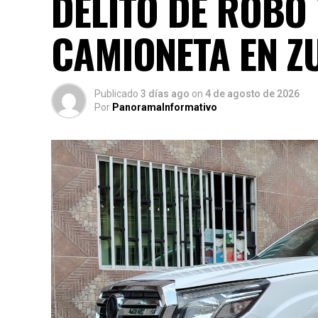
DELITO DE ROBO
CAMIONETA EN Z
Publicado
3 días ago
on
4 de agosto de 2026
Por
PanoramaInformativo