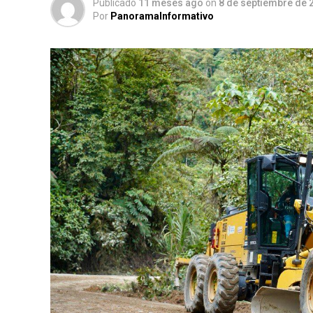
Publicado
11 meses ago
on
8 de septiembre de 
Por
PanoramaInformativo