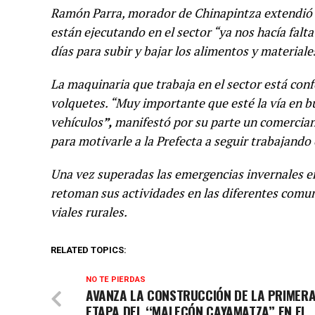
Ramón Parra, morador de Chinapintza extendió un
están ejecutando en el sector “ya nos hacía falt
días para subir y bajar los alimentos y material
La maquinaria que trabaja en el sector está con
volquetes. “Muy importante que esté la vía en b
vehículos
”,
manifestó por su parte un comercian
para motivarle a la Prefecta a seguir trabajando
Una vez superadas las emergencias invernales en
retoman sus actividades en las diferentes comu
viales rurales.
RELATED TOPICS:
NO TE PIERDAS
AVANZA LA CONSTRUCCIÓN DE LA PRIMER
ETAPA DEL ‘‘MALECÓN CAYAMATZA’’ EN EL